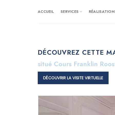
Skip
to
ACCUEIL
SERVICES
RÉALISATION
content
DÉCOUVREZ CETTE M
situé Cours Franklin Roo
DÉCOUVRIR LA VISITE VIRTUELLE